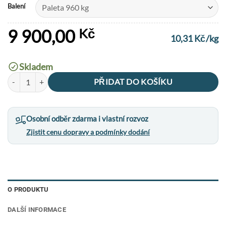
Balení
9 900,00
Kč
10,31
Kč
/kg
Skladem
Brikety Mosaic RUF dubové množství
PŘIDAT DO KOŠÍKU
Osobní odběr zdarma i vlastní rozvoz
Zjistit cenu dopravy a podmínky dodání
O PRODUKTU
DALŠÍ INFORMACE