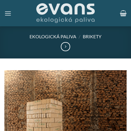
Přeskočit
na
obsah
EKOLOGICKÁ PALIVA
/
BRIKETY